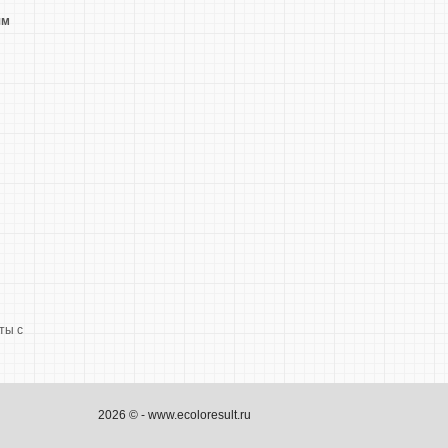
ям
ты с
2026 © - www.ecoloresult.ru