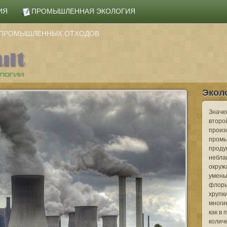
ИЯ
ПРОМЫШЛЕННАЯ ЭКОЛОГИЯ
А ПРОМЫШЛЕННЫХ ОТХОДОВ
Экол
Значе
второй
произ
промы
проду
небла
окруж
умень
флоры
хрупк
многие
как в
колич