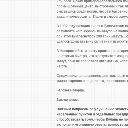
или леса. Ярким примером правильного ла
промышленный центр, выстроенный так, чт
оказавшись среди полян, лесов и бассейнов
зажали коммерсанты. Парки и скверы зам
В 1992 году находившиеся в Туапсинском п
результате чего корабль выкинуло на волно
при этом выплеснулось 200 тонн мазута. Б
удалось доказать вину капитана и взыскат
В Новороссийском порту произошла авария 
на столько быстро, что в результате мощн
минут, пока не сработала автоматика, чер
нефть.
Следующим направлением деятельности по
мировоззрения специалиста, основанного 
человека-творца.
Заключение.
Важным вопросом по улучшению экологич
населенных пунктов и отдельных предпри
способствовать тому, чтобы Кубань не п
включая и уголовную ответственность з