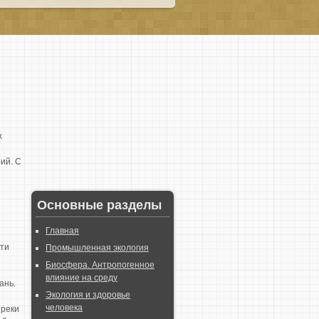
х
ий. С
Основные разделы
Главная
сти
Промышленная экология
Биосфера. Антропогенное
влияние на среду
ань.
Экология и здоровье
человека
 реки