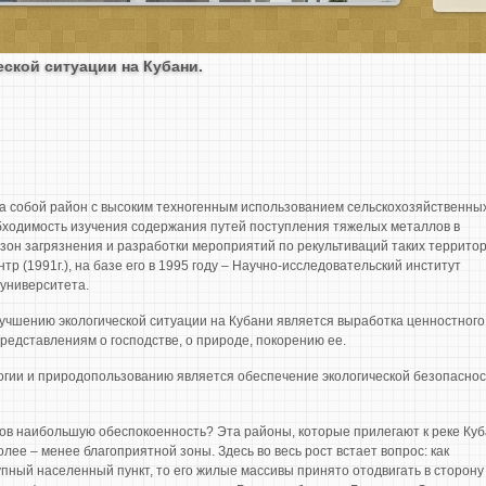
ской ситуации на Кубани.
а собой район с высоким техногенным использованием сельскохозяйственны
обходимость изучения содержания путей поступления тяжелых металлов в
он загрязнения и разработки мероприятий по рекультиваций таких территор
тр (1991г.), на базе его в 1995 году – Научно-исследовательский институт
 университета.
учшению экологической ситуации на Кубани является выработка ценностного
редставлениям о господстве, о природе, покорению ее.
логии и природопользованию является обеспечение экологической безопасно
гов наибольшую обеспокоенность? Эта районы, которые прилегают к реке Куб
лее – менее благоприятной зоны. Здесь во весь рост встает вопрос: как
пный населенный пункт, то его жилые массивы принято отодвигать в сторону