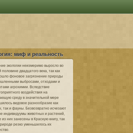
огия: миф и реальность
ние экологии неизмеримо выросло во
 половине двадцатого века, так как
ошло фоновое загрязнение природы
шленными выбросами, отходами и
ктами агрохимии. Вследствие
гоприятного воздействия на
ающую среду в значительной мере
шилось видовое разнообразие как
, так и фауны. Безвозвратно исчезают
ие индивидуумы животных и растений,
 из них занесены в Красную книгу, так
 природе резко уменьшилось их
ество.