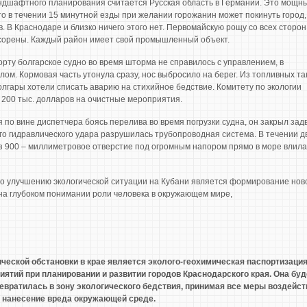
ндшафтного планирования считается Русская область в Германии. Это мощн
о в течении 15 минутной езды при желании горожанин может покинуть город,
. В Краснодаре и близко ничего этого нет. Первомайскую рощу со всех сторон
усорены. Каждый район имеет свой промышленный объект.
орту болгарское судно во время шторма не справилось с управлением, в
лом. Кормовая часть утонула сразу, нос выбросило на берег. Из топливных та
олгары хотели списать аварию на стихийное бедствие. Комитету по экологии
ь 200 тыс. долларов на очистные мероприятия.
по вине диспетчера боясь перелива во время погрузки судна, он закрыл зад
ого гидравлического удара разрушилась трубопроводная система. В течении д
ез 900 – миллиметровое отверстие под огромным напором прямо в море влила
 улучшению экологической ситуации на Кубани является формирование нов
на глубоком понимании роли человека в окружающем мире,
еской обстановки в крае является эколого-геохимическая паспортизаци
ятий при планировании и развитии городов Краснодарского края. Она буд
ревратилась в зону экологического бедствия, принимая все меры воздейст
а нанесение вреда окружающей среде.