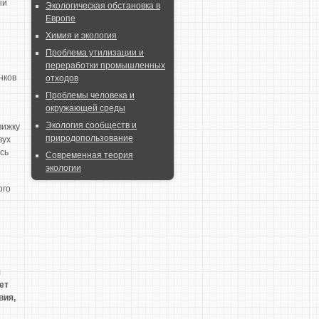
ый
Экологическая обстановка в
Европе
Химия и экология
Проблема утилизации и
переработки промышленных
нков
отходов
Проблемы человека и
окружающей среды
Экология сообществ и
вижку
природопользование
вух
сь
Современная теория
экологии
ого
я
ет
вия,