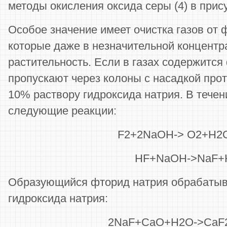
методы окисления оксида серы (4) в прису
Особое значение имеет очистка газов от
которые даже в незначительной концентр
растительность. Если в газах содержится
пропускают через колоны с насадкой про
10% раствору гидроксида натрия. В тече
следующие реакции:
F2+2NaOH-> O2+H2
HF+NaOH->NaF+
Образующийся фторид натрия обрабатыв
гидроксида натрия:
2NaF+CaO+H2O->CaF