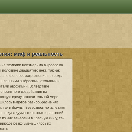
огия: миф и реальность
ние экологии неизмеримо выросло во
 половине двадцатого века, так как
ошло фоновое загрязнение природы
шленными выбросами, отходами и
ктами агрохимии. Вследствие
гоприятного воздействия на
ающую среду в значительной мере
шилось видовое разнообразие как
, так и фауны. Безвозвратно исчезают
ие индивидуумы животных и растений,
 из них занесены в Красную книгу, так
 природе резко уменьшилось их
ество.