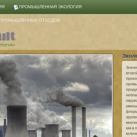
ИЯ
ПРОМЫШЛЕННАЯ ЭКОЛОГИЯ
А ПРОМЫШЛЕННЫХ ОТХОДОВ
Экол
Значе
второй
произ
промы
проду
небла
окруж
умень
флоры
хрупк
многие
как в
колич