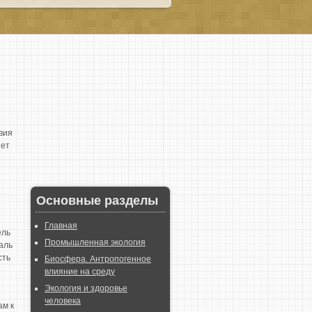
вия
яет
Основные разделы
Главная
ель
Промышленная экология
аль
сть
Биосфера. Антропогенное
влияние на среду
Экология и здоровье
человека
ам к