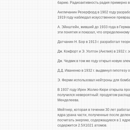
барию. Радиоактивность радия примерно в 
Англичанин Резерфорд в 1902 году разрабо
1919 году наблюдал искусственное превра
А. Эйнштейн, живший до 1933 года в Герма
эти понятия и показал, что определенному
Датчанин Н. Бор в 1913 г. разработал теор
Дж. Кокфорт и Э. Уолтон (Англия) в 1932 
Дж. Чедвик в том же году открыл новую эле
Д.Д. Иваненко в 1932 г. выдвинул гипотезу 
Э. Ферми использовал нейтроны для бомбар
В 1937 году Ирен Жолио-Кюри открыла проц
получился невероятный: продуктом распад
Менделеева.
Мейтнер, которая в течении 30 лет работа
ядра урана части, полученные после делен
посчитать энергию, содержащуюся в 1 ядре
содержится 2.5X1021 атомов.