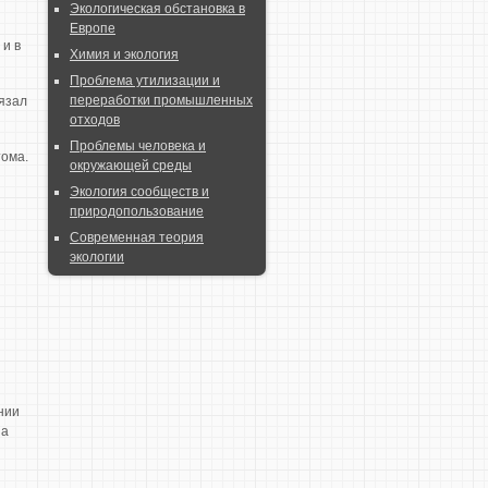
Экологическая обстановка в
Европе
 и в
Химия и экология
Проблема утилизации и
переработки промышленных
вязал
отходов
Проблемы человека и
тома.
окружающей среды
Экология сообществ и
природопользование
Современная теория
экологии
нии
на