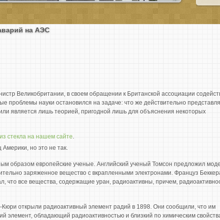
аварий на АЭС
инистр Великобритании, в своем обращении к Британской ассоциации содейст
ые проблемы науки остановился на задаче: что же действительно представл
е или является лишь теорией, пригодной лишь для объяснения некоторых
из стекла на нашем сайте
.
 Америки, но это не так.
вным образом европейские ученые. Английский ученый Томсон предложил мод
ительно заряженное вещество с вкрапленными электронами. Француз Беккер
ал, что все вещества, содержащие уран, радиоактивны, причем, радиоактивно
Кюри открыли радиоактивный элемент радий в 1898. Они сообщили, что им
ий элемент, обладающий радиоактивностью и близкий по химическим свойств