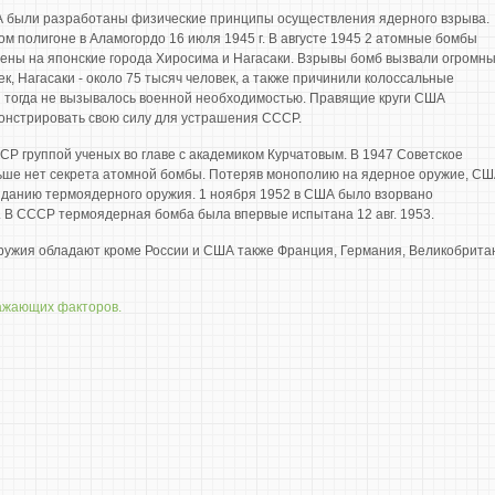
 США были разработаны физические принципы осуществления ядерного взрыва.
м полигоне в Аламогордо 16 июля 1945 г. В августе 1945 2 атомные бомбы
ены на японские города Хиросима и Нагасаки. Взрывы бомб вызвали огромн
к, Нагасаки - около 75 тысяч человек, а также причинили колоссальные
 тогда не вызывалось военной необходимостью. Правящие круги США
онстрировать свою силу для устрашения СССР.
СР группой ученых во главе с академиком Курчатовым. В 1947 Советское
ьше нет секрета атомной бомбы. Потеряв монополию на ядерное оружие, С
зданию термоядерного оружия. 1 ноября 1952 в США было взорвано
 В СССР термоядерная бомба была впервые испытана 12 авг. 1953.
ружия обладают кроме России и США также Франция, Германия, Великобрита
ражающих факторов.