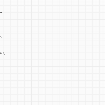
ые
ША
ния,