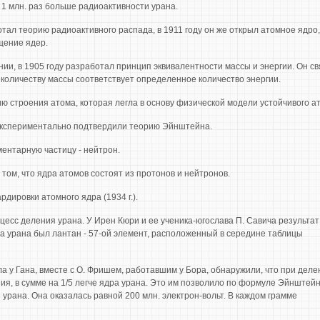
1 млн. раз больше радиоактивности урана.
тал теорию радиоактивного распада, в 1911 году он же открыл атомное ядро,
щение ядер.
нии, в 1905 году разработал принцип эквивалентности массы и энергии. Он с
 количеству массы соответствует определенное количество энергии.
ию строения атома, которая легла в основу физической модели устойчивого а
г. экспериментально подтвердили теорию Эйнштейна.
ментарную частицу - нейтрон.
о том, что ядра атомов состоят из протонов и нейтронов.
дировки атомного ядра (1934 г.).
есс деления урана. У Ирен Кюри и ее ученика-югослава П. Савича результат
а урана был лантан - 57-ой элемент, расположенный в середине таблицы
ла у Гана, вместе с О. Фришем, работавшим у Бора, обнаружили, что при деле
ия, в сумме на 1/5 легче ядра урана. Это им позволило по формуле Эйнштей
 урана. Она оказалась равной 200 млн. электрон-вольт. В каждом грамме