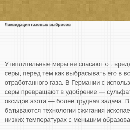
Ликвидация газовых выбросов
Утеплительные меры не спасают от. вред
серы, перед тем как выбрасывать его в в
отрабо­танного газа. В Германии с испол
серы превращают в удобрение — сульфат
оксидов азо­та — более трудная задача. 
батываются технологии сжи­гания ископа
низких темпера­турах с меньшим образова