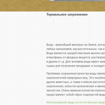
Термальное загрязнение
Вода - важнейший минерал на Земле, кото
любых организмов, как растительных, так и
Вода является средой обитания многих ор
атмосферы от вредных веществ, растворяе
в другие и т.д. Для человека вода имеет в
сырье для получения продукции, и охладите
Проблема сохранения качества воды являет
загрязнителей природных вод. Это пагубно
других животных, а также к гибели растит
загрязнения, избыток органических и мин
экосистем. Очень важным аспектом загрязн
представляет собой сброс подогретой вод
Использование воды из естественных водо