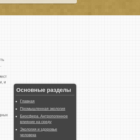
сть
.
мест
и, и
Основные разделы
Главная
Промышленная экология
дных
Биосфера. Антропогенное
влияние на среду
Экология и здоровье
человека