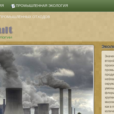
ИЯ
ПРОМЫШЛЕННАЯ ЭКОЛОГИЯ
А ПРОМЫШЛЕННЫХ ОТХОДОВ
Экол
Значе
второй
произ
промы
проду
небла
окруж
умень
флоры
хрупк
многие
как в
колич