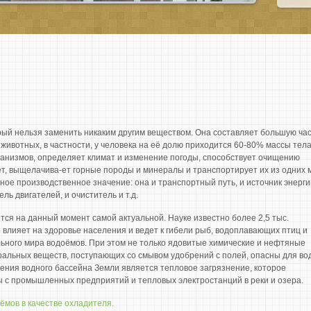
рый нельзя заменить никаким другим веществом. Она составляет большую ча
 животных, в частности, у человека на её долю приходится 60-80% массы тела
ганизмов, определяет климат и изменение погоды, способствует очищению
т, выщелачива-ет горные породы и минералы и транспортирует их из одних 
ажное производственное значение: она и транспортный путь, и источник энерги
ль двигателей, и очиститель и т.д.
ся на данный момент самой актуальной. Науке известно более 2,5 тыс.
 влияет на здоровье населения и ведет к гибели рыб, водоплавающих птиц и
ельного мира водоёмов. При этом не только ядовитые химические и нефтяные
еральных веществ, поступающих со смывом удобрений с полей, опасны для во
ения водного бассейна Земли является тепловое загрязнение, которое
ы с промышленных предприятий и тепловых электростанций в реки и озера.
ёмов в качестве охладителя.