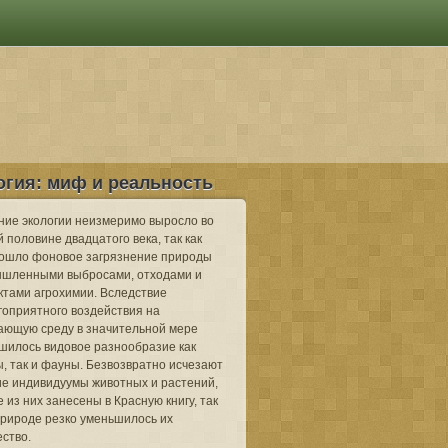
огия: миф и реальность
ние экологии неизмеримо выросло во
 половине двадцатого века, так как
ошло фоновое загрязнение природы
шленными выбросами, отходами и
ктами агрохимии. Вследствие
гоприятного воздействия на
ающую среду в значительной мере
шилось видовое разнообразие как
, так и фауны. Безвозвратно исчезают
ие индивидуумы животных и растений,
 из них занесены в Красную книгу, так
 природе резко уменьшилось их
ество.